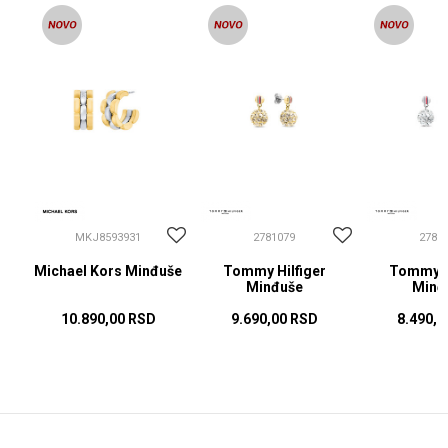
MKJ8593931
2781079
2781
Michael Kors Minđuše
Tommy Hilfiger
Tommy Hi
Minđuše
Minđ
10.890,00
RSD
9.690,00
RSD
8.490,0