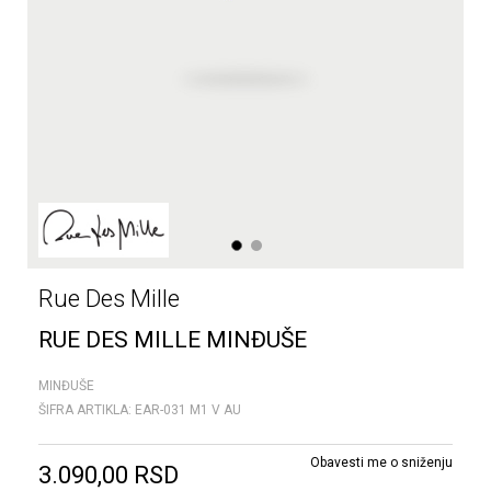
1
2
Rue Des Mille
RUE DES MILLE MINĐUŠE
MINĐUŠE
ŠIFRA ARTIKLA:
EAR-031 M1 V AU
Obavesti me o sniženju
3.090,00
RSD