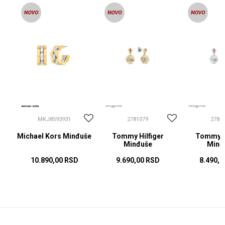
MKJ8593931
2781079
2781
Michael Kors Minđuše
Tommy Hilfiger
Tommy Hi
Minđuše
Minđ
10.890,00
RSD
9.690,00
RSD
8.490,0