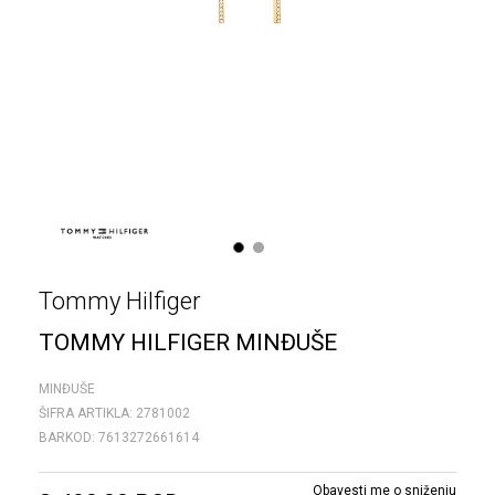
1
2
Tommy Hilfiger
TOMMY HILFIGER MINĐUŠE
MINĐUŠE
ŠIFRA ARTIKLA:
2781002
BARKOD:
7613272661614
Obavesti me o sniženju