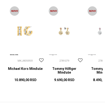
MKJ8593931
2781079
2781
Michael Kors Minđuše
Tommy Hilfiger
Tommy Hi
Minđuše
Minđ
10.890,00
RSD
9.690,00
RSD
8.490,0