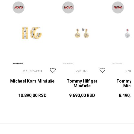
MKJ8593931
2781079
2781
Michael Kors Minđuše
Tommy Hilfiger
Tommy Hi
Minđuše
Minđ
10.890,00
RSD
9.690,00
RSD
8.490,0