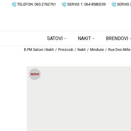
TELEFON: 065 2762761
SERVIS 1: 064 8580259
SERVIS 
SATOVI
NAKIT
BRENDOVI
B:PM Satovi i Nakit
Proizvodi
Nakit
Minđuše
Rue Des Mille