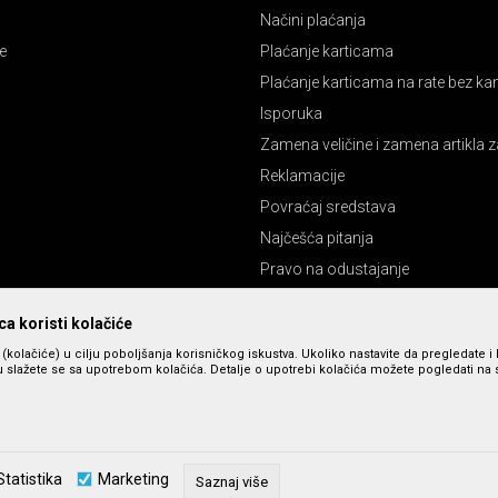
Načini plaćanja
e
Plaćanje karticama
Plaćanje karticama na rate bez k
Isporuka
Zamena veličine i zamena artikla z
Reklamacije
Povraćaj sredstava
Najčešća pitanja
Pravo na odustajanje
a koristi kolačiće
s (kolačiće) u cilju poboljšanja korisničkog iskustva. Ukoliko nastavite da pregledate i 
 slažete se sa upotrebom kolačića. Detalje o upotrebi kolačića možete pogledati na st
zu slika i cena, ali ne možemo da garantujemo da su sve informacije kompletne 
Statistika
Marketing
u dostupni u svakom trenutku. Raspoloživost robe možete proveriti pozivom n
Saznaj više