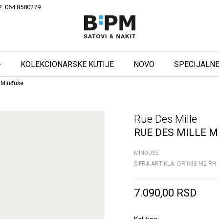
2: 064 8580279
KOLEKCIONARSKE KUTIJE
NOVO
SPECIJALNE
 Minđuše
Rue Des Mille
RUE DES MILLE 
MINĐUŠE
ŠIFRA ARTIKLA:
OR-033 M2 RH
7.090,00
RSD