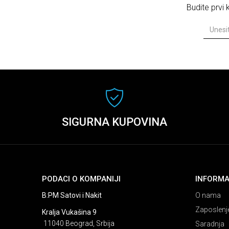
Budite prvi
SIGURNA KUPOVINA
PODACI O KOMPANIJI
INFORMA
B:PM Satovi i Nakit
O nama
Zaposlenj
Kralja Vukašina 9
11040 Beograd, Srbija
Saradnja