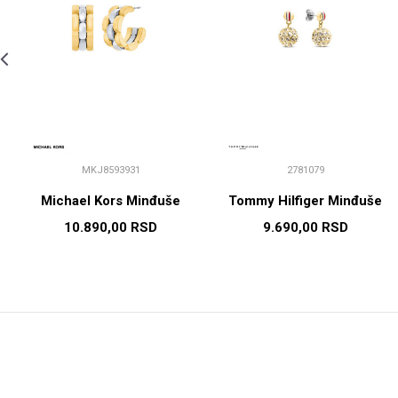
MKJ8593931
2781079
Michael Kors Minđuše
Tommy Hilfiger Minđuše
10.890,00
RSD
9.690,00
RSD