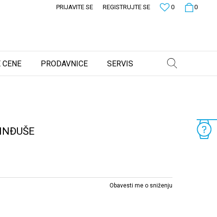
PRIJAVITE SE
REGISTRUJTE SE
0
0
 CENE
PRODAVNICE
SERVIS
MINĐUŠE
Obavesti me o sniženju