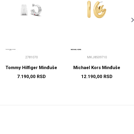
2781070
MKJ8509710
Tommy Hilfiger Minđuše
Michael Kors Minđuše
7.190,00
RSD
12.190,00
RSD