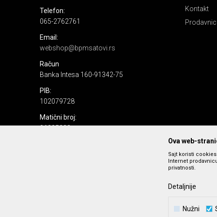
Kontakt
Telefon:
065-2762761
Prodavnic
Email:
webshop@bpmsatovi.rs
Račun
Banka Intesa 160-91342-75
PIB:
102079728
Matični broj:
06205232
Ova web-stranic
Sajt koristi cookie
Internet prodavnicu
privatnosti.
Detaljnije
Nastojimo da budemo što precizniji u opisu proizvoda, prika
Nužni
podrazumeva se da s