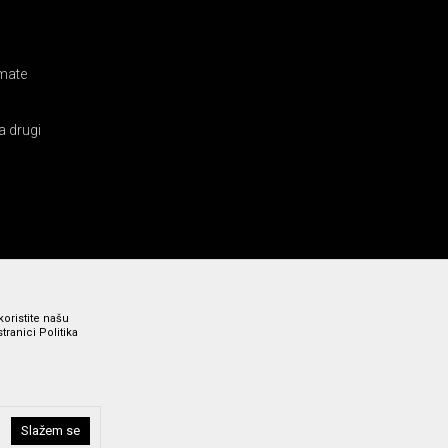
amate
a drugi
koristite našu
ranici Politika
i bez grešaka. Svi prikazani artikli su deo naše ponude i ne
Slažem se
a broj 011 369 4000.