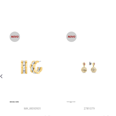
MKJ8593931
2781079