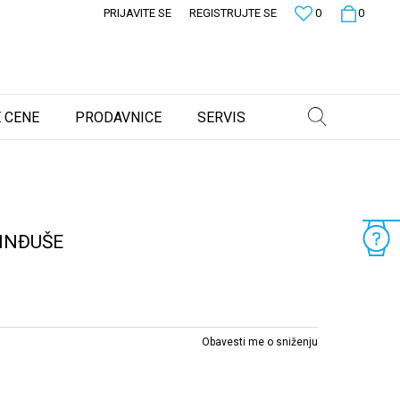
PRIJAVITE SE
REGISTRUJTE SE
0
0
 CENE
PRODAVNICE
SERVIS
INĐUŠE
Obavesti me o sniženju