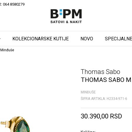
2: 064 8580279
KOLEKCIONARSKE KUTIJE
NOVO
SPECIJALNE
 Minđuše
Thomas Sabo
THOMAS SABO M
MINĐUŠE
ŠIFRA ARTIKLA:
H2334-971-6
30.390,00
RSD