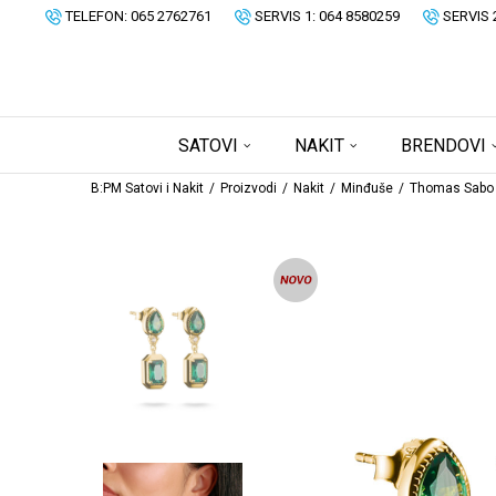
TELEFON: 065 2762761
SERVIS 1: 064 8580259
SERVIS 
SATOVI
NAKIT
BRENDOVI
B:PM Satovi i Nakit
Proizvodi
Nakit
Minđuše
Thomas Sabo