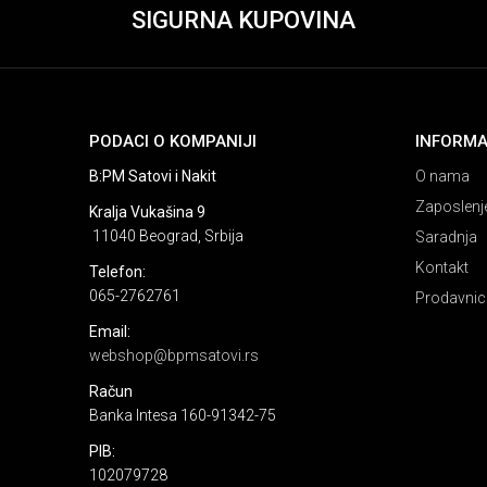
SIGURNA KUPOVINA
PODACI O KOMPANIJI
INFORMA
B:PM Satovi i Nakit
O nama
Zaposlenj
Kralja Vukašina 9
11040 Beograd, Srbija
Saradnja
Kontakt
Telefon:
065-2762761
Prodavnic
Email:
webshop@bpmsatovi.rs
Račun
Banka Intesa 160-91342-75
PIB:
102079728