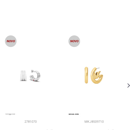
2781070
MKJ8509710