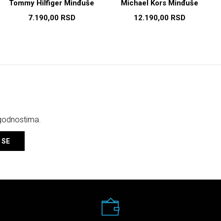
Tommy Hilfiger Minđuše
Michael Kors Minđuše
7.190,00
RSD
12.190,00
RSD
ogodnostima.
 SE