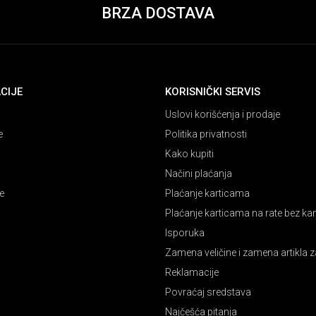
BRZA DOSTAVA
CIJE
KORISNIČKI SERVIS
Uslovi korišćenja i prodaje
e
Politika privatnosti
Kako kupiti
Načini plaćanja
e
Plaćanje karticama
Plaćanje karticama na rate bez k
Isporuka
Zamena veličine i zamena artikla z
Reklamacije
Povraćaj sredstava
Najčešća pitanja