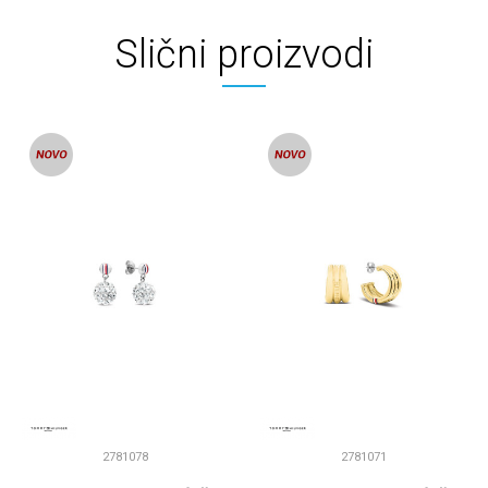
Slični proizvodi
2781078
2781071