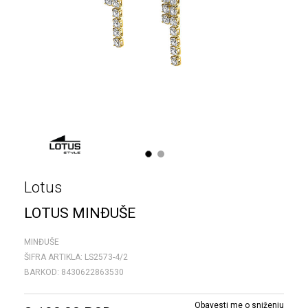
1
2
Lotus
LOTUS MINĐUŠE
MINĐUŠE
ŠIFRA ARTIKLA:
LS2573-4/2
BARKOD:
8430622863530
Obavesti me o sniženju