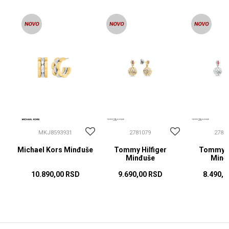
MKJ8593931
2781079
2781
Michael Kors Minđuše
Tommy Hilfiger
Tommy Hi
Minđuše
Minđ
10.890,00
RSD
9.690,00
RSD
8.490,0