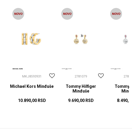
MKJ8593931
2781079
2781
Michael Kors Minđuše
Tommy Hilfiger
Tommy Hi
Minđuše
Minđ
10.890,00
RSD
9.690,00
RSD
8.490,0