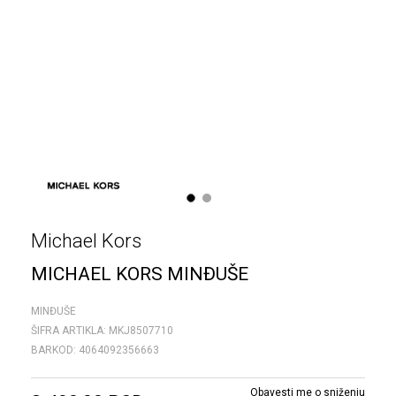
1
2
Michael Kors
MICHAEL KORS MINĐUŠE
MINĐUŠE
ŠIFRA ARTIKLA:
MKJ8507710
BARKOD:
4064092356663
Obavesti me o sniženju