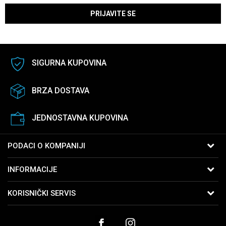
PRIJAVITE SE
SIGURNA KUPOVINA
BRZA DOSTAVA
JEDNOSTAVNA KUPOVINA
PODACI O KOMPANIJI
B:PM Satovi i Nakit
INFORMACIJE
Kralja Vukašina 9
11040 Beograd, Srbija
O nama
KORISNIČKI SERVIS
Telefon:
065-2762761
Zaposlenje
Uslovi korišćenja i prodaje
Email:
webshop@bpmsatovi.rs
Saradnja