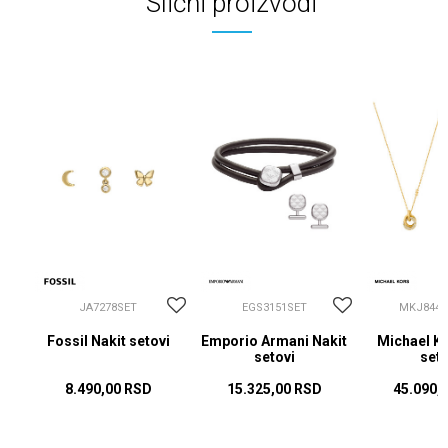
Slični proizvodi
JA7278SET
EGS3151SET
MKJ8449
vi
Fossil Nakit setovi
Emporio Armani Nakit
Michael Ko
setovi
seto
8.490,00
RSD
15.325,00
RSD
45.090,