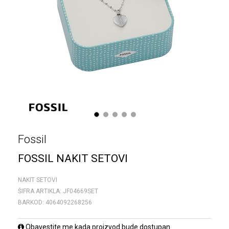
1
2
3
4
5
Fossil
FOSSIL NAKIT SETOVI
NAKIT SETOVI
ŠIFRA ARTIKLA:
JF04669SET
BARKOD:
4064092268256
Obavestite me kada proizvod bude dostupan