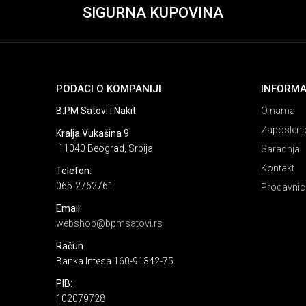
SIGURNA KUPOVINA
PODACI O KOMPANIJI
INFORMA
B:PM Satovi i Nakit
O nama
Zaposlenj
Kralja Vukašina 9
11040 Beograd, Srbija
Saradnja
Kontakt
Telefon:
065-2762761
Prodavnic
Email:
webshop@bpmsatovi.rs
Račun
Banka Intesa 160-91342-75
PIB:
102079728