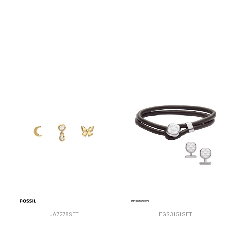
JA7278SET
EGS3151SET