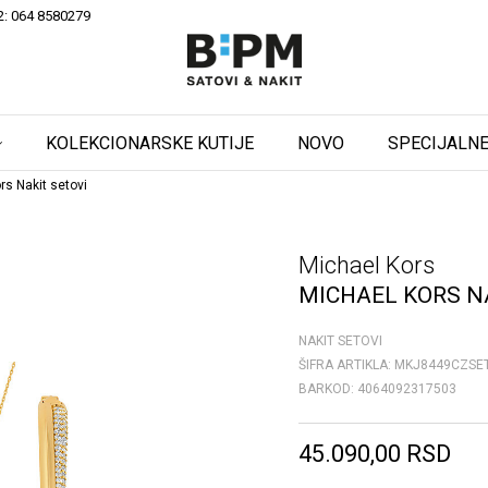
2: 064 8580279
KOLEKCIONARSKE KUTIJE
NOVO
SPECIJALNE
rs Nakit setovi
Michael Kors
MICHAEL KORS N
NAKIT SETOVI
ŠIFRA ARTIKLA:
MKJ8449CZSE
BARKOD:
4064092317503
45.090,00
RSD