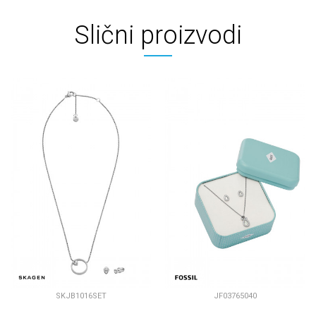
Slični proizvodi
SKJB1016SET
JF03765040