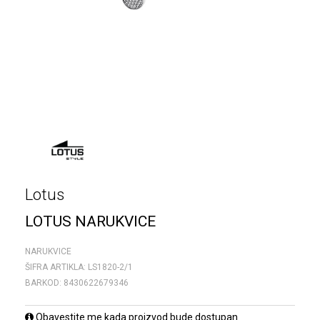
Lotus
LOTUS NARUKVICE
NARUKVICE
ŠIFRA ARTIKLA:
LS1820-2/1
BARKOD:
8430622679346
Obavestite me kada proizvod bude dostupan