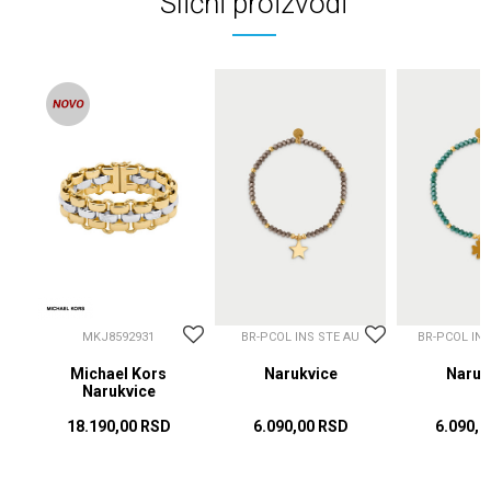
Slični proizvodi
MKJ8592931
BR-PCOL INS STE AU
BR-PCOL IN
Michael Kors
Narukvice
Naruk
Narukvice
18.190,00
RSD
6.090,00
RSD
6.090,0