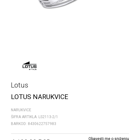
Lotus
LOTUS NARUKVICE
NARUKVICE
ŠIFRA ARTIKLA:
LS2113-2/1
BARKOD:
8430622757983
Obavesti me o sniženju