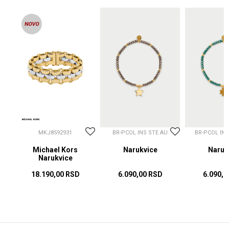
MKJ8592931
BR-PCOL INS STE AU
BR-PCOL IN
Michael Kors
Narukvice
Naruk
Narukvice
18.190,00
RSD
6.090,00
RSD
6.090,0