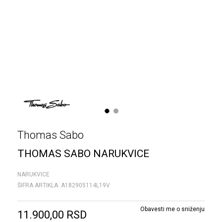
1
2
Thomas Sabo
THOMAS SABO NARUKVICE
NARUKVICE
ŠIFRA ARTIKLA:
A182905114L19V
Obavesti me o sniženju
11.900,00
RSD