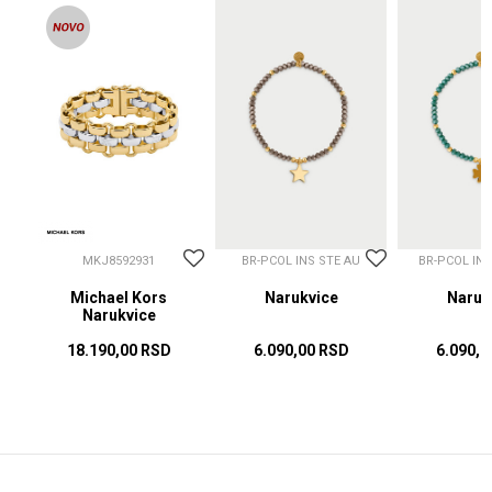
MKJ8592931
BR-PCOL INS STE AU
BR-PCOL IN
Michael Kors
Narukvice
Naruk
Narukvice
18.190,00
RSD
6.090,00
RSD
6.090,0