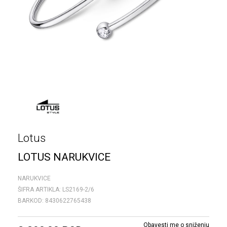
Lotus
LOTUS NARUKVICE
NARUKVICE
ŠIFRA ARTIKLA:
LS2169-2/6
BARKOD:
8430622765438
Obavesti me o sniženju