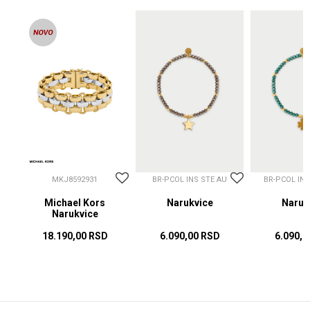
MKJ8592931
BR-PCOL INS STE AU
BR-PCOL IN
Michael Kors
Narukvice
Naruk
Narukvice
18.190,00
RSD
6.090,00
RSD
6.090,0