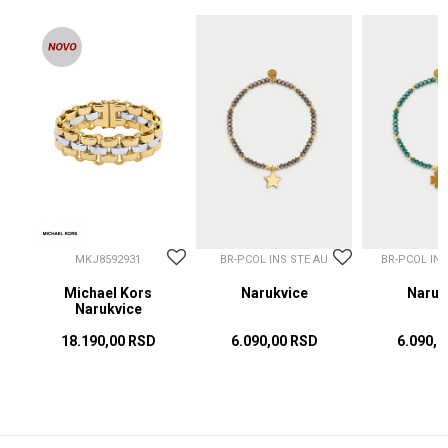
MKJ8592931
BR-PCOL INS STE AU
BR-PCOL IN
Michael Kors
Narukvice
Naruk
Narukvice
18.190,00
RSD
6.090,00
RSD
6.090,0