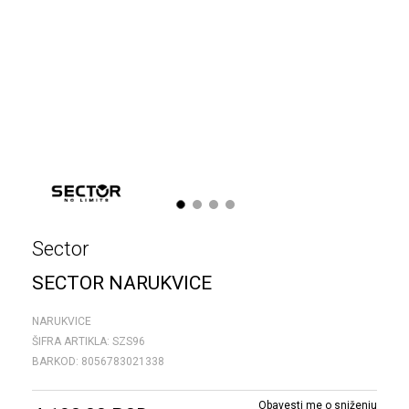
1
2
3
4
Sector
SECTOR NARUKVICE
NARUKVICE
ŠIFRA ARTIKLA:
SZS96
BARKOD:
8056783021338
Obavesti me o sniženju