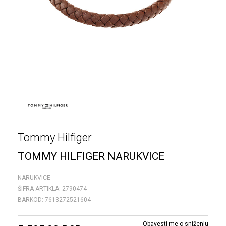
Tommy Hilfiger
TOMMY HILFIGER NARUKVICE
NARUKVICE
ŠIFRA ARTIKLA:
2790474
BARKOD:
7613272521604
Obavesti me o sniženju