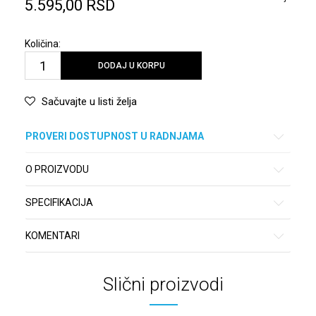
5.595,00
RSD
Količina:
DODAJ U KORPU
Sačuvajte u listi želja
PROVERI DOSTUPNOST U RADNJAMA
O PROIZVODU
SPECIFIKACIJA
KOMENTARI
Slični proizvodi