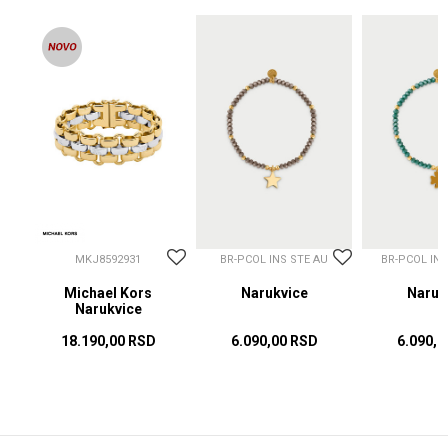
MKJ8592931
BR-PCOL INS STE AU
BR-PCOL IN
Michael Kors
Narukvice
Naruk
Narukvice
18.190,00
RSD
6.090,00
RSD
6.090,0