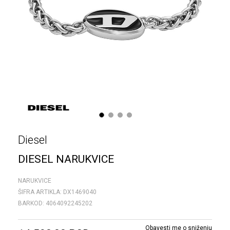
1
2
3
4
Diesel
DIESEL NARUKVICE
NARUKVICE
ŠIFRA ARTIKLA:
DX1469040
BARKOD:
4064092245202
Obavesti me o sniženju