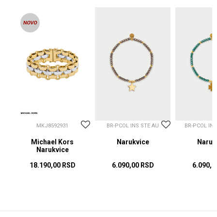
MKJ8592931
BR-PCOL INS STE AU
BR-PCOL IN
Michael Kors
Narukvice
Naruk
Narukvice
18.190,00
RSD
6.090,00
RSD
6.090,0