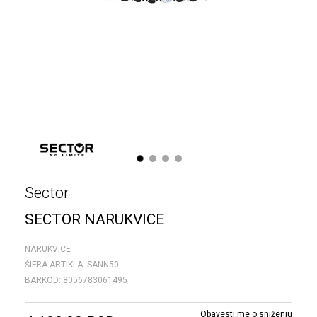
1
2
3
4
Sector
SECTOR NARUKVICE
NARUKVICE
ŠIFRA ARTIKLA:
SANN50
BARKOD:
8056783061495
Obavesti me o sniženju