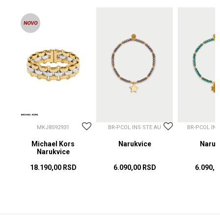
MKJ8592931
BR-PCOL INS STE AU
BR-PCOL IN
Michael Kors
Narukvice
Naruk
Narukvice
18.190,00
RSD
6.090,00
RSD
6.090,0