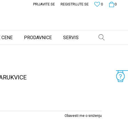
PRIJAVITE SE
REGISTRUJTE SE
0
0
 CENE
PRODAVNICE
SERVIS
ARUKVICE
0
Obavesti me o sniženju