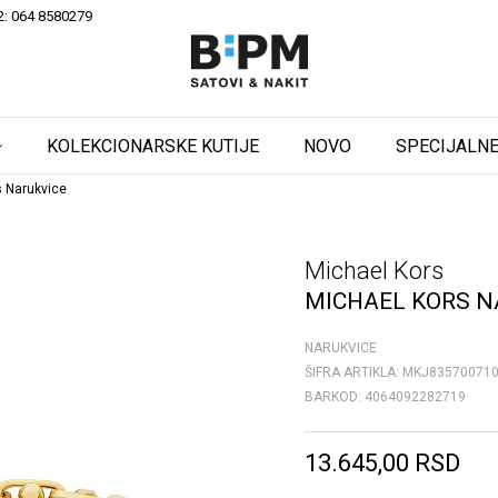
2: 064 8580279
KOLEKCIONARSKE KUTIJE
NOVO
SPECIJALNE
s Narukvice
Michael Kors
MICHAEL KORS N
NARUKVICE
ŠIFRA ARTIKLA:
MKJ83570071
BARKOD:
4064092282719
13.645,00
RSD