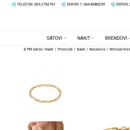
TELEFON: 065 2762761
SERVIS 1: 064 8580259
SERVIS 
SATOVI
NAKIT
BRENDOVI
B:PM Satovi i Nakit
Proizvodi
Nakit
Narukvice
Michael Kor