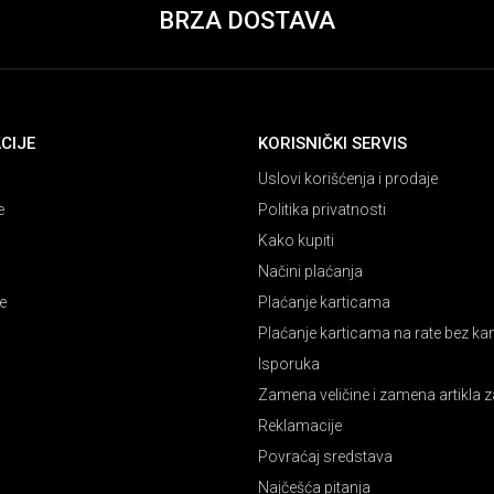
BRZA DOSTAVA
CIJE
KORISNIČKI SERVIS
Uslovi korišćenja i prodaje
e
Politika privatnosti
Kako kupiti
Načini plaćanja
e
Plaćanje karticama
Plaćanje karticama na rate bez k
Isporuka
Zamena veličine i zamena artikla z
Reklamacije
Povraćaj sredstava
Najčešća pitanja