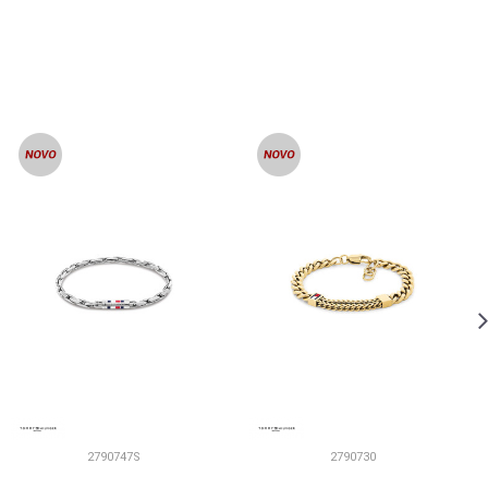
2790747S
2790730