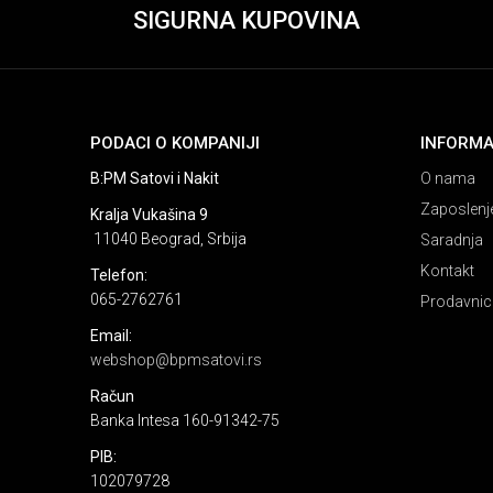
SIGURNA KUPOVINA
PODACI O KOMPANIJI
INFORMA
B:PM Satovi i Nakit
O nama
Zaposlenj
Kralja Vukašina 9
11040 Beograd, Srbija
Saradnja
Kontakt
Telefon:
065-2762761
Prodavnic
Email:
webshop@bpmsatovi.rs
Račun
Banka Intesa 160-91342-75
PIB:
102079728