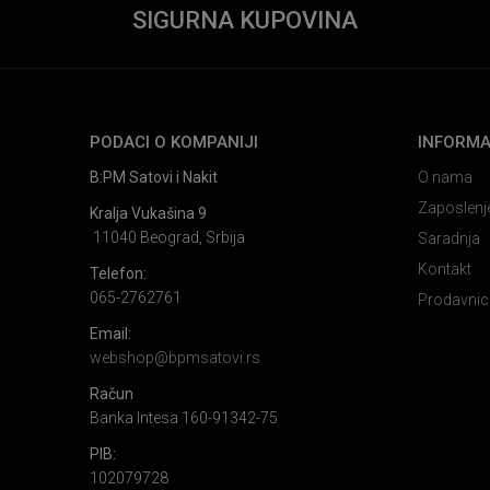
SIGURNA KUPOVINA
PODACI O KOMPANIJI
INFORMA
B:PM Satovi i Nakit
O nama
Zaposlenj
Kralja Vukašina 9
11040 Beograd, Srbija
Saradnja
Kontakt
Telefon:
065-2762761
Prodavnic
Email:
webshop@bpmsatovi.rs
Račun
Banka Intesa 160-91342-75
PIB:
102079728