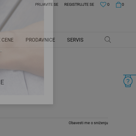
PRIJAVITE SE
REGISTRUJTE SE
0
0
×
 CENE
PRODAVNICE
SERVIS
CE
Obavesti me o sniženju