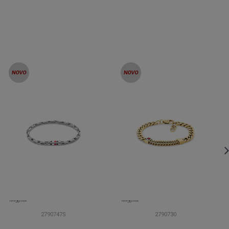
2790747S
2790730