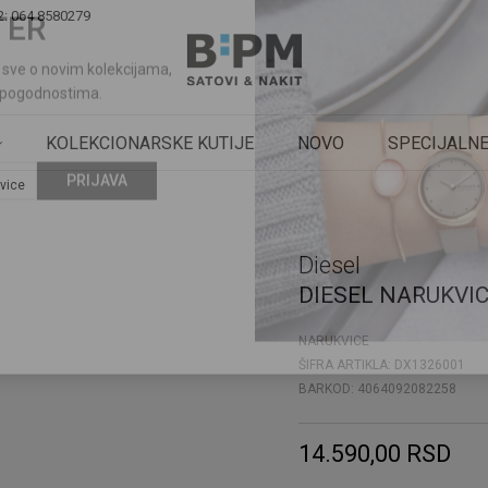
2: 064 8580279
TER
KOLEKCIONARSKE KUTIJE
NOVO
SPECIJALNE
ti sve o novim kolekcijama,
pogodnostima.
vice
Diesel
PRIJAVA
DIESEL NARUKVI
NARUKVICE
ŠIFRA ARTIKLA:
DX1326001
BARKOD:
4064092082258
14.590,00
RSD