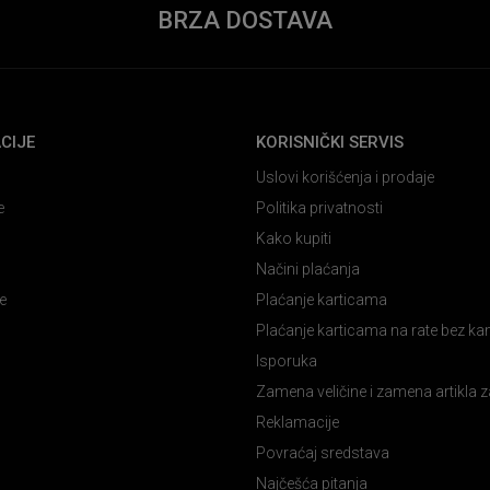
BRZA DOSTAVA
CIJE
KORISNIČKI SERVIS
Uslovi korišćenja i prodaje
e
Politika privatnosti
Kako kupiti
Načini plaćanja
e
Plaćanje karticama
Plaćanje karticama na rate bez k
Isporuka
Zamena veličine i zamena artikla z
Reklamacije
Povraćaj sredstava
Najčešća pitanja