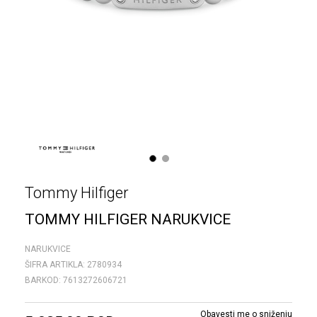
1
2
Tommy Hilfiger
TOMMY HILFIGER NARUKVICE
NARUKVICE
ŠIFRA ARTIKLA:
2780934
BARKOD:
7613272606721
Obavesti me o sniženju