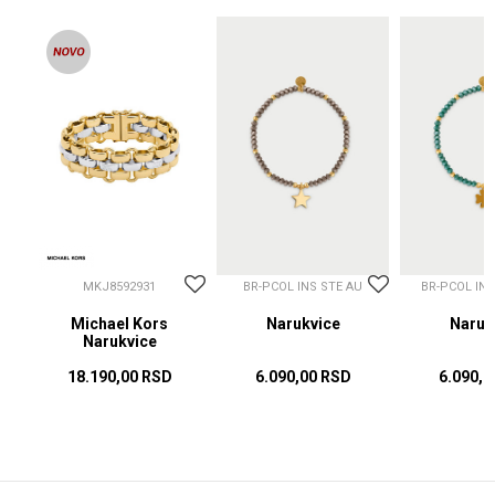
MKJ8592931
BR-PCOL INS STE AU
BR-PCOL IN
Michael Kors
Narukvice
Naruk
Narukvice
18.190,00
RSD
6.090,00
RSD
6.090,0