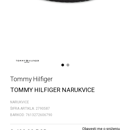
1
2
Tommy Hilfiger
TOMMY HILFIGER NARUKVICE
NARUKVICE
ŠIFRA ARTIKLA:
2790587
BARKOD:
7613272606790
Obavesti me o sniženju