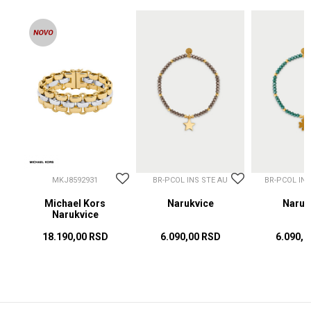
MKJ8592931
BR-PCOL INS STE AU
BR-PCOL IN
Michael Kors
Narukvice
Naruk
Narukvice
18.190,00
RSD
6.090,00
RSD
6.090,0