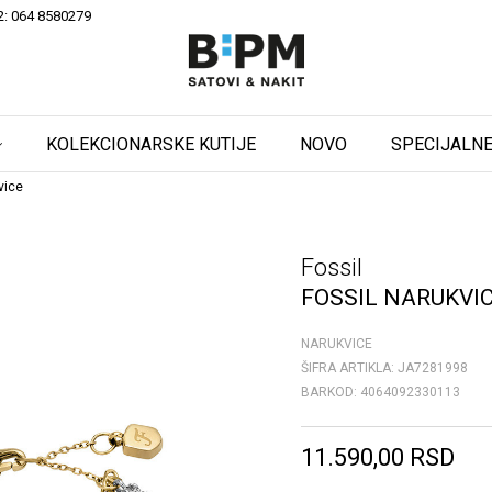
2: 064 8580279
KOLEKCIONARSKE KUTIJE
NOVO
SPECIJALNE
vice
Fossil
FOSSIL NARUKVI
NARUKVICE
ŠIFRA ARTIKLA:
JA7281998
BARKOD:
4064092330113
11.590,00
RSD