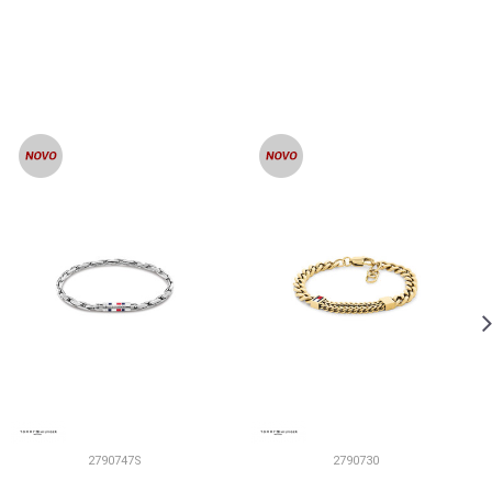
2790747S
2790730