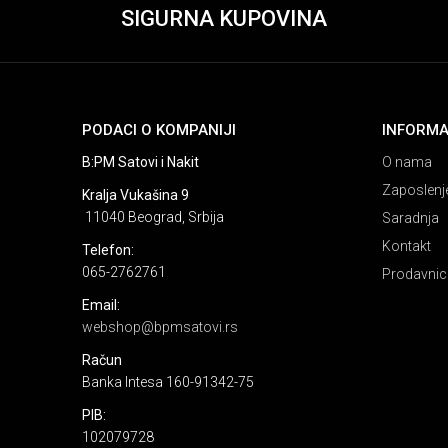
SIGURNA KUPOVINA
PODACI O KOMPANIJI
INFORMA
B:PM Satovi i Nakit
O nama
Zaposlenj
Kralja Vukašina 9
11040 Beograd, Srbija
Saradnja
Kontakt
Telefon:
065-2762761
Prodavnic
Email:
webshop@bpmsatovi.rs
Račun
Banka Intesa 160-91342-75
PIB:
102079728