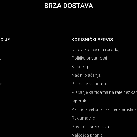
BRZA DOSTAVA
CIJE
KORISNIČKI SERVIS
Uslovi korišćenja i prodaje
e
Politika privatnosti
Kako kupiti
Načini plaćanja
e
Plaćanje karticama
Plaćanje karticama na rate bez k
Isporuka
Zamena veličine i zamena artikla z
Reklamacije
Povraćaj sredstava
Najčešća pitanja