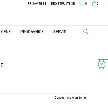
PRIJAVITE SE
REGISTRUJTE SE
0
0
 CENE
PRODAVNICE
SERVIS
CE
Obavesti me o sniženju