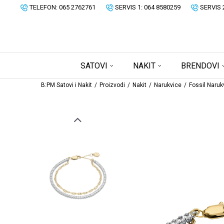
TELEFON: 065 2762761
SERVIS 1: 064 8580259
SERVIS 
SATOVI
NAKIT
BRENDOVI
B:PM Satovi i Nakit
Proizvodi
Nakit
Narukvice
Fossil Naruk