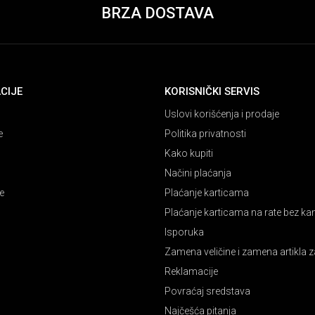
BRZA DOSTAVA
CIJE
KORISNIČKI SERVIS
Uslovi korišćenja i prodaje
e
Politika privatnosti
Kako kupiti
Načini plaćanja
e
Plaćanje karticama
Plaćanje karticama na rate bez k
Isporuka
Zamena veličine i zamena artikla z
Reklamacije
Povraćaj sredstava
Najčešća pitanja