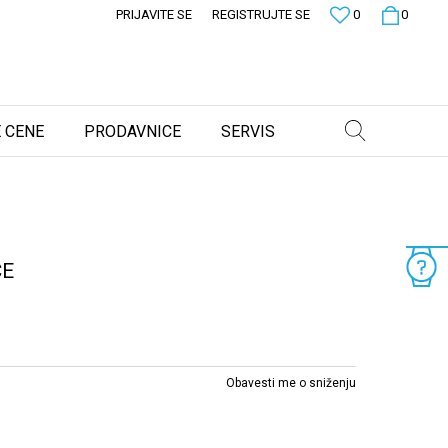
PRIJAVITE SE
REGISTRUJTE SE
0
0
 CENE
PRODAVNICE
SERVIS
CE
Obavesti me o sniženju