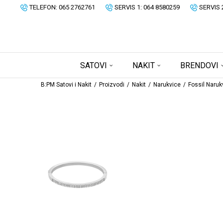
TELEFON: 065 2762761
SERVIS 1: 064 8580259
SERVIS 
SATOVI
NAKIT
BRENDOVI
B:PM Satovi i Nakit
Proizvodi
Nakit
Narukvice
Fossil Naruk