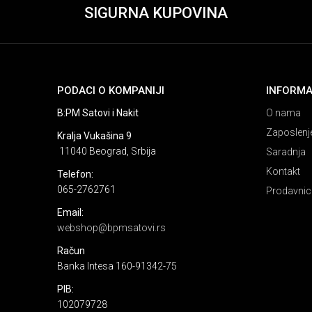
SIGURNA KUPOVINA
PODACI O KOMPANIJI
INFORMA
B:PM Satovi i Nakit
O nama
Zaposlenj
Kralja Vukašina 9
11040 Beograd, Srbija
Saradnja
Kontakt
Telefon:
065-2762761
Prodavnic
Email:
webshop@bpmsatovi.rs
Račun
Banka Intesa 160-91342-75
PIB:
102079728