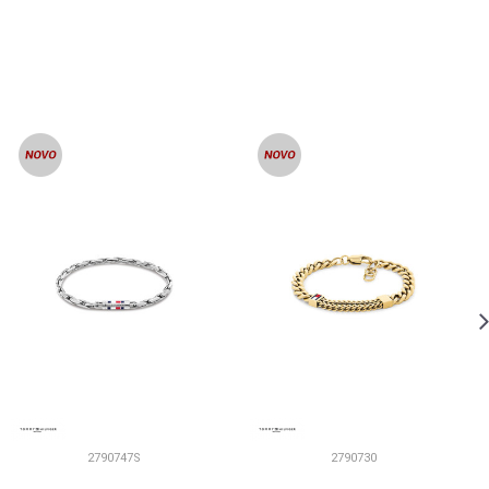
2790747S
2790730