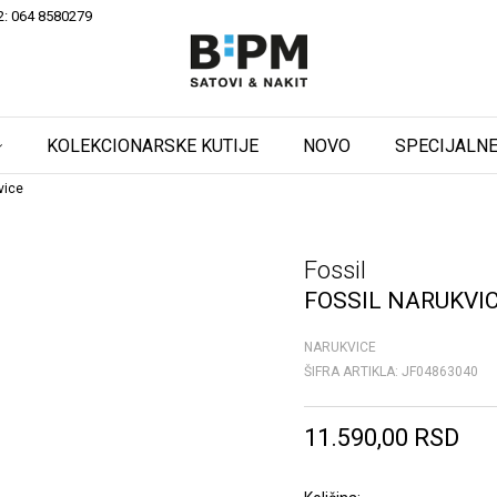
2: 064 8580279
KOLEKCIONARSKE KUTIJE
NOVO
SPECIJALNE
vice
Fossil
FOSSIL NARUKVI
NARUKVICE
ŠIFRA ARTIKLA:
JF04863040
11.590,00
RSD