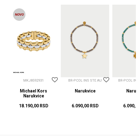
MKJ8592931
BR-PCOL INS STE AU
BR-PCOL IN
Michael Kors
Narukvice
Naruk
Narukvice
18.190,00
RSD
6.090,00
RSD
6.090,0