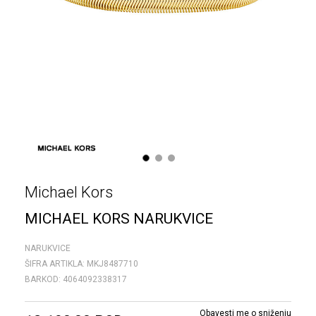
1
2
3
Michael Kors
MICHAEL KORS NARUKVICE
NARUKVICE
ŠIFRA ARTIKLA:
MKJ8487710
BARKOD:
4064092338317
Obavesti me o sniženju