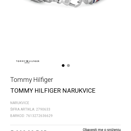
1
2
Tommy Hilfiger
TOMMY HILFIGER NARUKVICE
NARUKVICE
ŠIFRA ARTIKLA:
2790633
BARKOD:
7613272636629
Obavesti me o sniženju