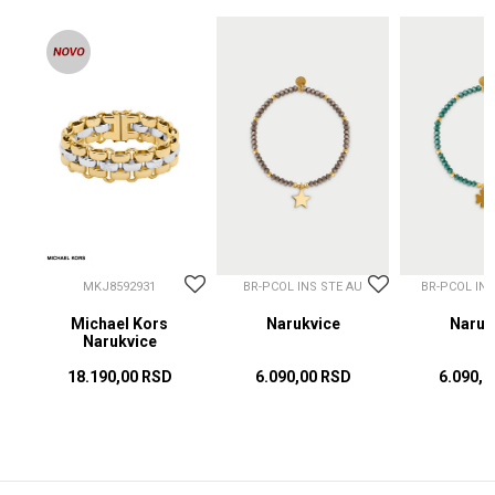
MKJ8592931
BR-PCOL INS STE AU
BR-PCOL IN
Michael Kors
Narukvice
Naruk
Narukvice
18.190,00
RSD
6.090,00
RSD
6.090,0