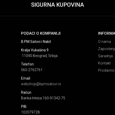
SIGURNA KUPOVINA
PODACI O KOMPANIJI
INFORMA
B:PM Satovi i Nakit
O nama
Zaposlenj
Kralja Vukašina 9
11040 Beograd, Srbija
Saradnja
Kontakt
Telefon:
065-2762761
Prodavnic
Email:
webshop@bpmsatovi.rs
Račun
Banka Intesa 160-91342-75
PIB:
102079728