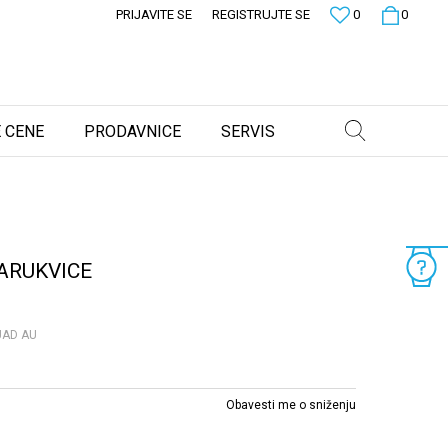
PRIJAVITE SE
REGISTRUJTE SE
0
0
 CENE
PRODAVNICE
SERVIS
ARUKVICE
UAD AU
Obavesti me o sniženju