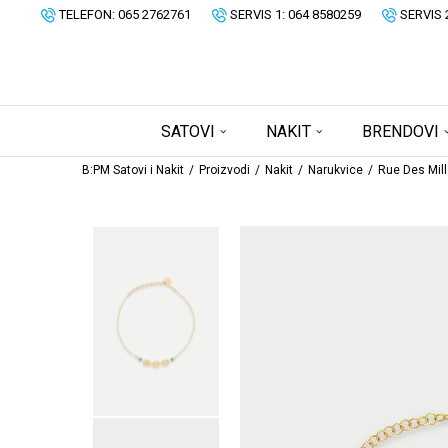
TELEFON: 065 2762761
SERVIS 1: 064 8580259
SERVIS 
SATOVI
NAKIT
BRENDOVI
B:PM Satovi i Nakit
Proizvodi
Nakit
Narukvice
Rue Des Mill