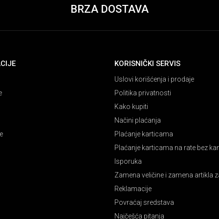
BRZA DOSTAVA
CIJE
KORISNIČKI SERVIS
Uslovi korišćenja i prodaje
e
Politika privatnosti
Kako kupiti
Načini plaćanja
e
Plaćanje karticama
Plaćanje karticama na rate bez k
Isporuka
Zamena veličine i zamena artikla z
Reklamacije
Povraćaj sredstava
Najčešća pitanja