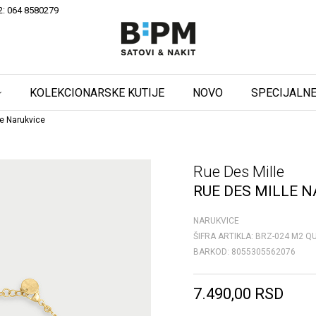
2: 064 8580279
KOLEKCIONARSKE KUTIJE
NOVO
SPECIJALNE
e Narukvice
Rue Des Mille
RUE DES MILLE N
NARUKVICE
ŠIFRA ARTIKLA:
BRZ-024 M2 Q
BARKOD:
8055305562076
7.490,00
RSD