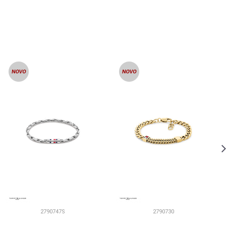
2790747S
2790730