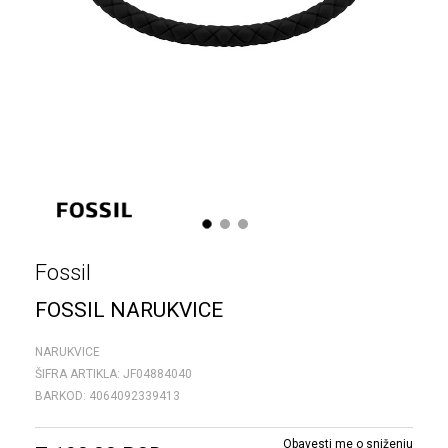
1
2
3
Fossil
FOSSIL NARUKVICE
NARUKVICE
ŠIFRA ARTIKLA:
JF04884040
BARKOD:
4064092339413
Obavesti me o sniženju