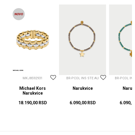
MKJ8592931
BR-PCOL INS STE AU
BR-PCOL IN
Michael Kors
Narukvice
Naruk
Narukvice
18.190,00
RSD
6.090,00
RSD
6.090,0