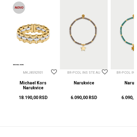
MKJ8592931
BR-PCOL INS STE AU
BR-PCOL IN
Michael Kors
Narukvice
Naruk
Narukvice
18.190,00
RSD
6.090,00
RSD
6.090,0