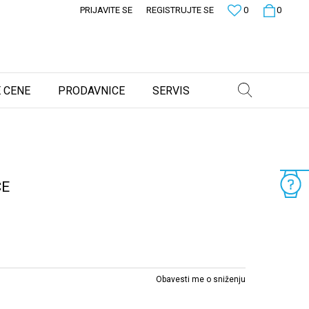
PRIJAVITE SE
REGISTRUJTE SE
0
0
 CENE
PRODAVNICE
SERVIS
CE
Obavesti me o sniženju