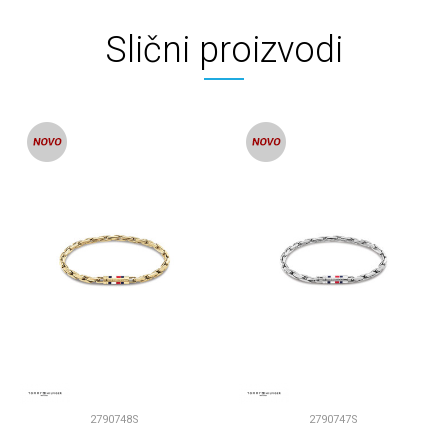
Slični proizvodi
2790748S
2790747S