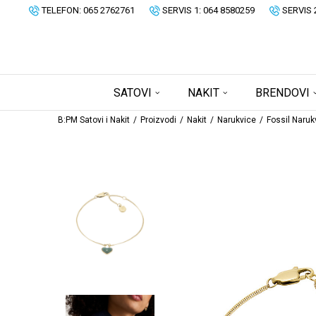
TELEFON: 065 2762761
SERVIS 1: 064 8580259
SERVIS 
SATOVI
NAKIT
BRENDOVI
B:PM Satovi i Nakit
Proizvodi
Nakit
Narukvice
Fossil Naruk