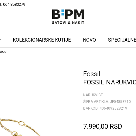
2: 064 8580279
KOLEKCIONARSKE KUTIJE
NOVO
SPECIJALNE
vice
Fossil
FOSSIL NARUKVI
NARUKVICE
ŠIFRA ARTIKLA:
JF04858710
BARKOD:
4064092328219
7.990,00
RSD