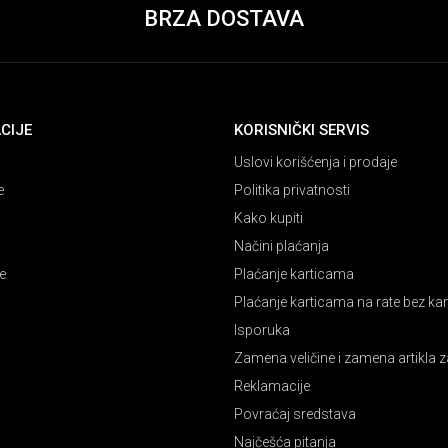
BRZA DOSTAVA
CIJE
KORISNIČKI SERVIS
Uslovi korišćenja i prodaje
e
Politika privatnosti
Kako kupiti
Načini plaćanja
e
Plaćanje karticama
Plaćanje karticama na rate bez k
Isporuka
Zamena veličine i zamena artikla z
Reklamacije
Povraćaj sredstava
Najčešća pitanja