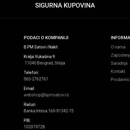
SIGURNA KUPOVINA
PODACI O KOMPANIJI
INFORMA
B:PM Satovi i Nakit
O nama
Zaposlenj
Kralja Vukašina 9
11040 Beograd, Srbija
Saradnja
Kontakt
Telefon:
065-2762761
Prodavnic
Email:
webshop@bpmsatovi.rs
Račun
Banka Intesa 160-91342-75
PIB:
102079728