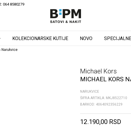
2: 064 8580279
KOLEKCIONARSKE KUTIJE
NOVO
SPECIJALNE
s Narukvice
Michael Kors
MICHAEL KORS N
NARUKVICE
ŠIFRA ARTIKLA:
MKJ8522710
BARKOD:
4064092356229
12.190,00
RSD