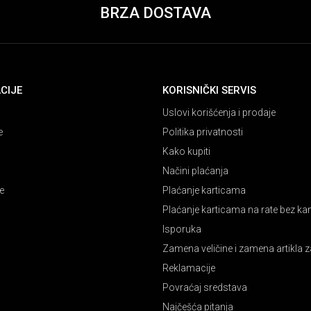
BRZA DOSTAVA
CIJE
KORISNIČKI SERVIS
Uslovi korišćenja i prodaje
e
Politika privatnosti
Kako kupiti
Načini plaćanja
e
Plaćanje karticama
Plaćanje karticama na rate bez k
Isporuka
Zamena veličine i zamena artikla z
Reklamacije
Povraćaj sredstava
Najčešća pitanja