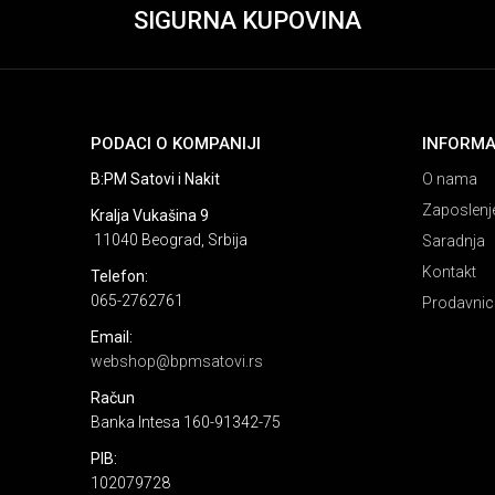
SIGURNA KUPOVINA
PODACI O KOMPANIJI
INFORMA
B:PM Satovi i Nakit
O nama
Zaposlenj
Kralja Vukašina 9
11040 Beograd, Srbija
Saradnja
Kontakt
Telefon:
065-2762761
Prodavnic
Email:
webshop@bpmsatovi.rs
Račun
Banka Intesa 160-91342-75
PIB:
102079728