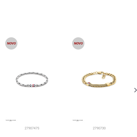
2790747S
2790730