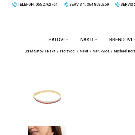
TELEFON: 065 2762761
SERVIS 1: 064 8580259
SERVIS 
SATOVI
NAKIT
BRENDOVI
B:PM Satovi i Nakit
Proizvodi
Nakit
Narukvice
Michael Kor