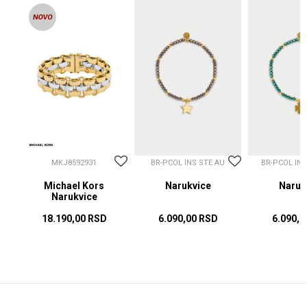
MKJ8592931
BR-PCOL INS STE AU
BR-PCOL IN
Michael Kors
Narukvice
Naruk
Narukvice
18.190,00
RSD
6.090,00
RSD
6.090,0