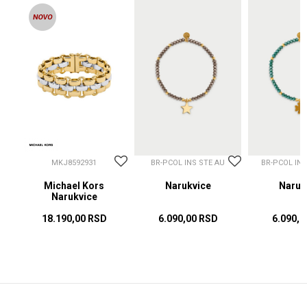
MKJ8592931
BR-PCOL INS STE AU
BR-PCOL IN
Michael Kors
Narukvice
Naruk
Narukvice
18.190,00
RSD
6.090,00
RSD
6.090,0