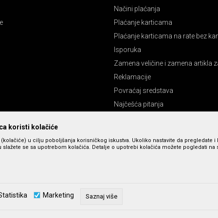
Načini plaćanja
e
Plaćanje karticama
Plaćanje karticama na rate bez k
Isporuka
Zamena veličine i zamena artikla z
Reklamacije
Povraćaj sredstava
Najčešća pitanja
Pravo na odustajanje
a koristi kolačiće
s (kolačiće) u cilju poboljšanja korisničkog iskustva. Ukoliko nastavite da pregledate i 
 slažete se sa upotrebom kolačića. Detalje o upotrebi kolačića možete pogledati na st
Statistika
Marketing
Saznaj više
zu slika i cena, ali ne možemo da garantujemo da su sve informacije kompletne 
u dostupni u svakom trenutku. Raspoloživost robe možete proveriti pozivom n