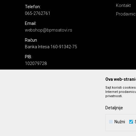
Kontakt
Telefon:
065-2762761
Prodavnic
Email:
webshop@bpmsatovi.rs
Račun
Banka Intesa 160-91342-75
PIB:
102079728
Matični broj:
Ova web-stranic
06205232
Sajt koristi cookie
Internet prodavnicu
privatnosti.
Detaljnije
Nužni
Nastojimo da budemo što precizniji u opisu proizvoda, prika
podrazumeva se da s