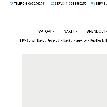
TELEFON: 065 2762761
SERVIS 1: 064 8580259
SERVIS 
SATOVI
NAKIT
BRENDOVI
B:PM Satovi i Nakit
Proizvodi
Nakit
Narukvice
Rue Des Mill