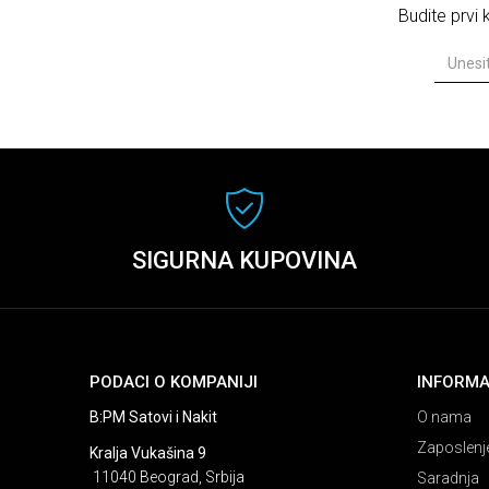
Budite prvi
SIGURNA KUPOVINA
PODACI O KOMPANIJI
INFORMA
B:PM Satovi i Nakit
O nama
Zaposlenj
Kralja Vukašina 9
11040 Beograd, Srbija
Saradnja