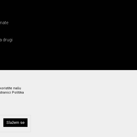
amate
a drugi
koristite našu
ranici Politika
Slažem se
i bez grešaka. Svi prikazani artikli su deo naše ponude i ne
a broj 011 369 4000.