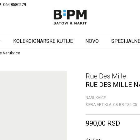
2: 064 8580279
KOLEKCIONARSKE KUTIJE
NOVO
SPECIJALNE
e Narukvice
Rue Des Mille
RUE DES MILLE N
NARUKVICE
ŠIFRA ARTIKLA:
CB-BR TS2 C5
990,00
RSD