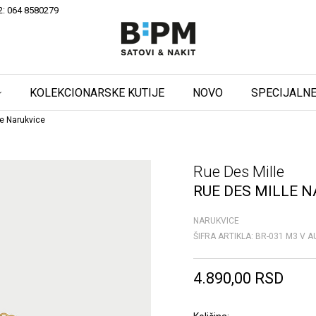
2: 064 8580279
KOLEKCIONARSKE KUTIJE
NOVO
SPECIJALNE
e Narukvice
Rue Des Mille
RUE DES MILLE N
NARUKVICE
ŠIFRA ARTIKLA:
BR-031 M3 V A
4.890,00
RSD