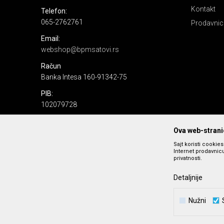
Kontakt
Telefon:
065-2762761
Prodavnic
Email:
webshop@bpmsatovi.rs
Račun
Banka Intesa 160-91342-75
PIB:
102079728
Matični broj:
Ova web-stranic
06205232
Sajt koristi cookie
Internet prodavnicu
privatnosti.
Detaljnije
Nužni
Nastojimo da budemo što precizniji u opisu proizvoda, prika
podrazumeva se da s