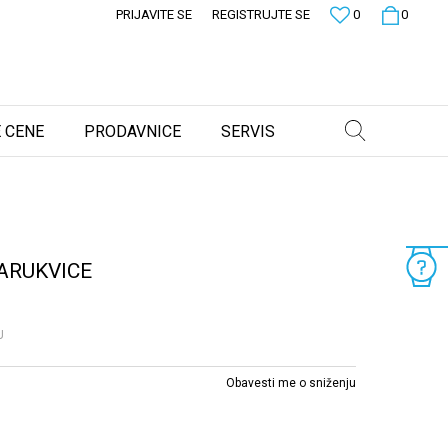
PRIJAVITE SE
REGISTRUJTE SE
0
0
 CENE
PRODAVNICE
SERVIS
ARUKVICE
U
Obavesti me o sniženju