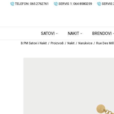
TELEFON: 065 2762761
SERVIS 1: 064 8580259
SERVIS 
SATOVI
NAKIT
BRENDOVI
B:PM Satovi i Nakit
Proizvodi
Nakit
Narukvice
Rue Des Mill