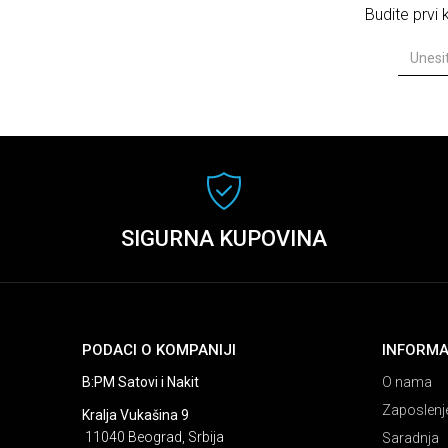
Budite prvi
SIGURNA KUPOVINA
PODACI O KOMPANIJI
INFORMA
B:PM Satovi i Nakit
O nama
Zaposlenj
Kralja Vukašina 9
11040 Beograd, Srbija
Saradnja