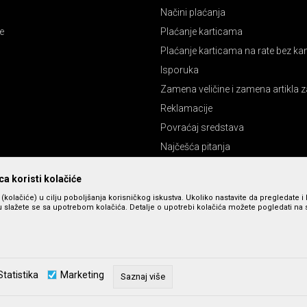
Načini plaćanja
e
Plaćanje karticama
Plaćanje karticama na rate bez k
Isporuka
Zamena veličine i zamena artikla z
Reklamacije
Povraćaj sredstava
Najčešća pitanja
Pravo na odustajanje
a koristi kolačiće
s (kolačiće) u cilju poboljšanja korisničkog iskustva. Ukoliko nastavite da pregledate i 
 slažete se sa upotrebom kolačića. Detalje o upotrebi kolačića možete pogledati na st
Statistika
Marketing
Saznaj više
zu slika i cena, ali ne možemo da garantujemo da su sve informacije kompletne 
u dostupni u svakom trenutku. Raspoloživost robe možete proveriti pozivom n