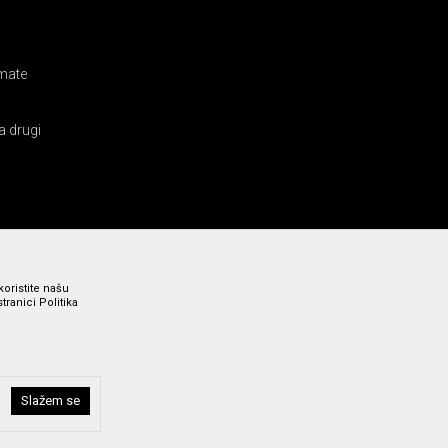
amate
a drugi
koristite našu
ranici Politika
Slažem se
i bez grešaka. Svi prikazani artikli su deo naše ponude i ne
a broj 011 369 4000.