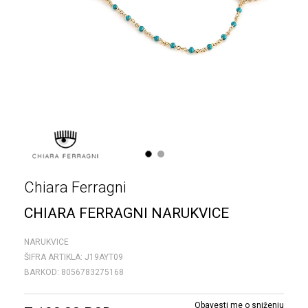
1
2
Chiara Ferragni
CHIARA FERRAGNI NARUKVICE
NARUKVICE
ŠIFRA ARTIKLA:
J19AYT09
BARKOD:
8056783275168
Obavesti me o sniženju