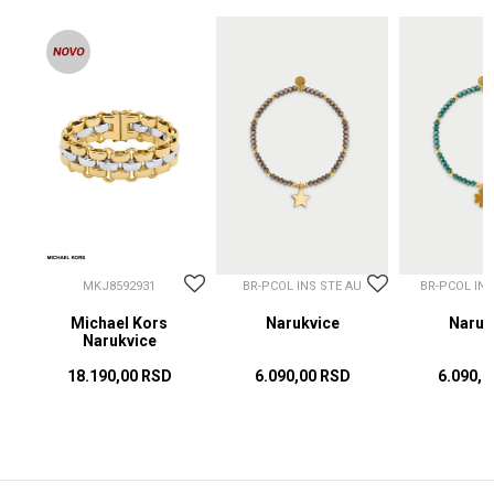
MKJ8592931
BR-PCOL INS STE AU
BR-PCOL IN
Michael Kors
Narukvice
Naruk
Narukvice
18.190,00
RSD
6.090,00
RSD
6.090,0