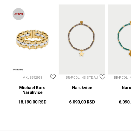
MKJ8592931
BR-PCOL INS STE AU
BR-PCOL IN
Michael Kors
Narukvice
Naruk
Narukvice
18.190,00
RSD
6.090,00
RSD
6.090,0