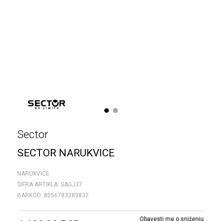
1
2
Sector
SECTOR NARUKVICE
NARUKVICE
ŠIFRA ARTIKLA:
SAGJ37
BARKOD:
8056783289837
Obavesti me o sniženju