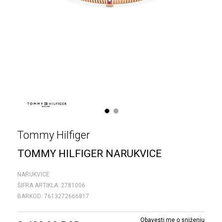
1
2
Tommy Hilfiger
TOMMY HILFIGER NARUKVICE
NARUKVICE
ŠIFRA ARTIKLA:
2781006
BARKOD:
7613272666817
Obavesti me o sniženju