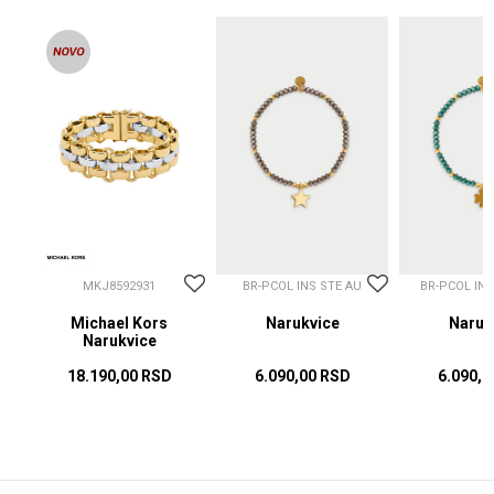
MKJ8592931
BR-PCOL INS STE AU
BR-PCOL IN
Michael Kors
Narukvice
Naruk
Narukvice
18.190,00
RSD
6.090,00
RSD
6.090,0