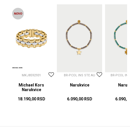
MKJ8592931
BR-PCOL INS STE AU
BR-PCOL IN
Michael Kors
Narukvice
Naruk
Narukvice
18.190,00
RSD
6.090,00
RSD
6.090,0