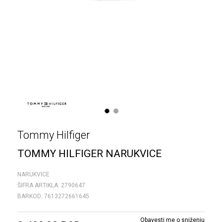
1
2
Tommy Hilfiger
TOMMY HILFIGER NARUKVICE
NARUKVICE
ŠIFRA ARTIKLA:
2790647
BARKOD:
7613272661645
Obavesti me o sniženju