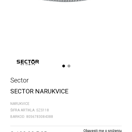
1
2
Sector
SECTOR NARUKVICE
NARUKVICE
ŠIFRA ARTIKLA:
SZS118
BARKOD:
8056783084388
Obavesti me o sniženju