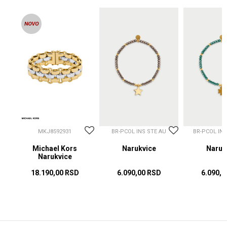
MKJ8592931
BR-PCOL INS STE AU
BR-PCOL IN
Michael Kors
Narukvice
Naruk
Narukvice
18.190,00
RSD
6.090,00
RSD
6.090,0