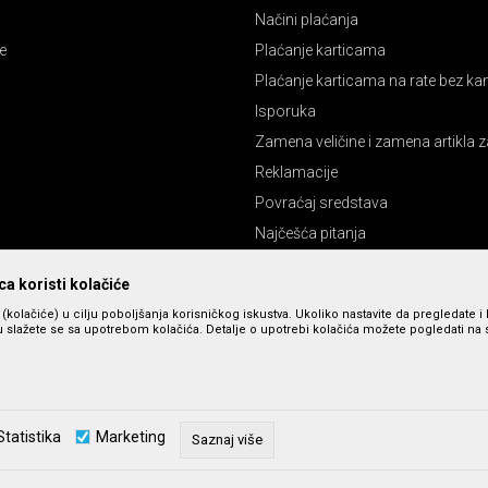
Načini plaćanja
e
Plaćanje karticama
Plaćanje karticama na rate bez k
Isporuka
Zamena veličine i zamena artikla z
Reklamacije
Povraćaj sredstava
Najčešća pitanja
Pravo na odustajanje
a koristi kolačiće
s (kolačiće) u cilju poboljšanja korisničkog iskustva. Ukoliko nastavite da pregledate i 
 slažete se sa upotrebom kolačića. Detalje o upotrebi kolačića možete pogledati na st
Statistika
Marketing
Saznaj više
zu slika i cena, ali ne možemo da garantujemo da su sve informacije kompletne 
u dostupni u svakom trenutku. Raspoloživost robe možete proveriti pozivom n