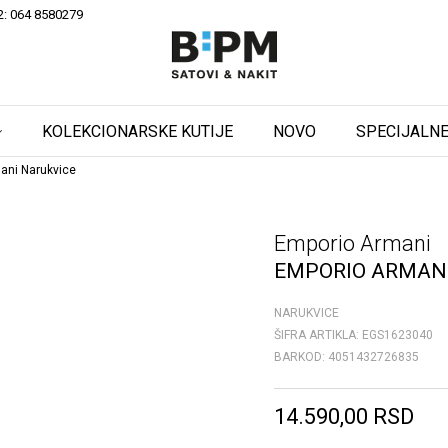
2: 064 8580279
KOLEKCIONARSKE KUTIJE
NOVO
SPECIJALNE
ani Narukvice
Emporio Armani
EMPORIO ARMANI
NARUKVICE
ŠIFRA ARTIKLA:
EGS1623040
BARKOD:
4051432726835
14.590,00
RSD