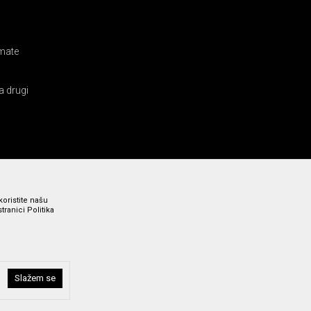
amate
a drugi
koristite našu
ranici Politika
Slažem se
i bez grešaka. Svi prikazani artikli su deo naše ponude i ne
a broj 011 369 4000.