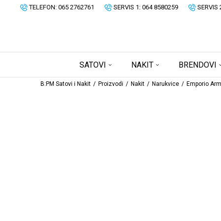
TELEFON: 065 2762761
SERVIS 1: 064 8580259
SERVIS 
SATOVI
NAKIT
BRENDOVI
B:PM Satovi i Nakit
Proizvodi
Nakit
Narukvice
Emporio Arm