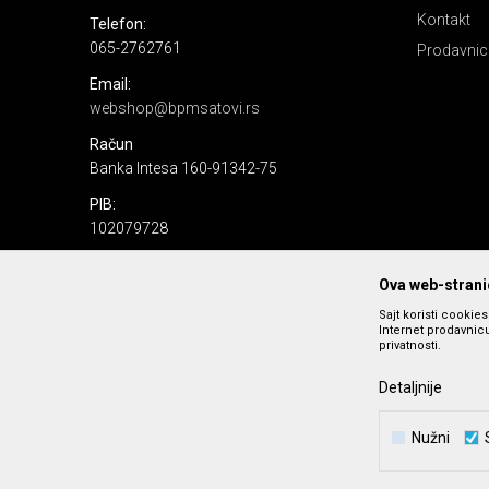
Kontakt
Telefon:
065-2762761
Prodavnic
Email:
webshop@bpmsatovi.rs
Račun
Banka Intesa 160-91342-75
PIB:
102079728
Matični broj:
Ova web-stranic
06205232
Sajt koristi cookie
Internet prodavnicu
privatnosti.
Detaljnije
Nužni
Nastojimo da budemo što precizniji u opisu proizvoda, prika
podrazumeva se da s