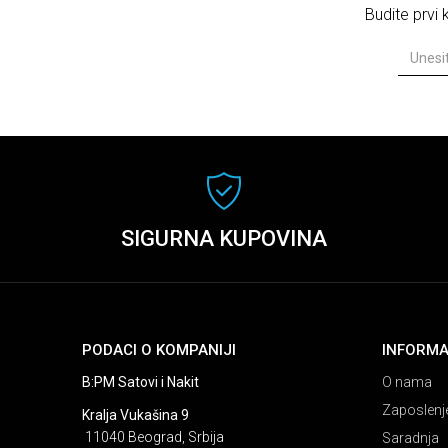
Budite prvi
SIGURNA KUPOVINA
PODACI O KOMPANIJI
INFORMA
B:PM Satovi i Nakit
O nama
Zaposlenj
Kralja Vukašina 9
11040 Beograd, Srbija
Saradnja