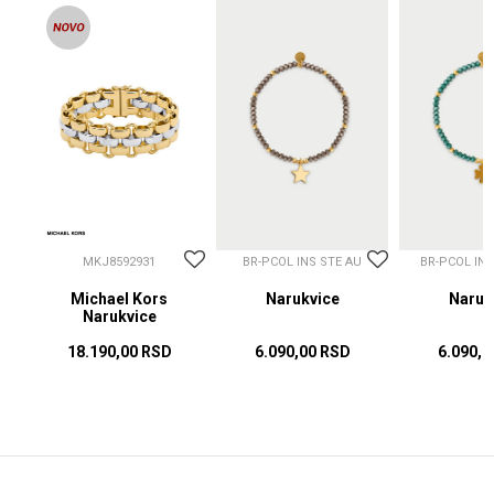
MKJ8592931
BR-PCOL INS STE AU
BR-PCOL IN
Michael Kors
Narukvice
Naruk
Narukvice
18.190,00
RSD
6.090,00
RSD
6.090,0