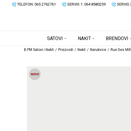
TELEFON: 065 2762761
SERVIS 1: 064 8580259
SERVIS 
SATOVI
NAKIT
BRENDOVI
B:PM Satovi i Nakit
Proizvodi
Nakit
Narukvice
Rue Des Mill