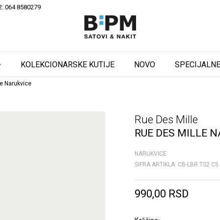
2: 064 8580279
KOLEKCIONARSKE KUTIJE
NOVO
SPECIJALNE
e Narukvice
Rue Des Mille
RUE DES MILLE N
NARUKVICE
ŠIFRA ARTIKLA:
CB-LBR TS2 C5
990,00
RSD