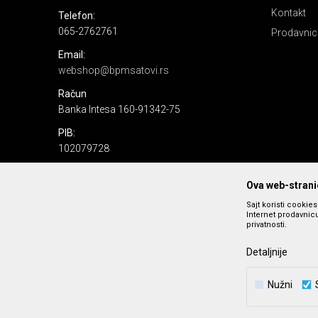
Kontakt
Telefon:
065-2762761
Prodavnic
Email:
webshop@bpmsatovi.rs
Račun
Banka Intesa 160-91342-75
PIB:
102079728
Matični broj:
Ova web-stranic
06205232
Sajt koristi cookie
Internet prodavnicu
privatnosti.
Detaljnije
Nužni
Nastojimo da budemo što precizniji u opisu proizvoda, prika
podrazumeva se da s