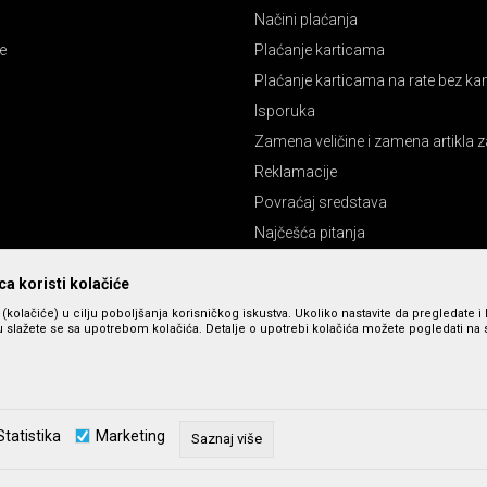
Načini plaćanja
e
Plaćanje karticama
Plaćanje karticama na rate bez k
Isporuka
Zamena veličine i zamena artikla z
Reklamacije
Povraćaj sredstava
Najčešća pitanja
Pravo na odustajanje
a koristi kolačiće
s (kolačiće) u cilju poboljšanja korisničkog iskustva. Ukoliko nastavite da pregledate i 
 slažete se sa upotrebom kolačića. Detalje o upotrebi kolačića možete pogledati na st
Statistika
Marketing
Saznaj više
zu slika i cena, ali ne možemo da garantujemo da su sve informacije kompletne 
u dostupni u svakom trenutku. Raspoloživost robe možete proveriti pozivom n