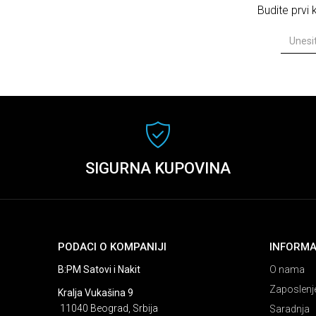
Budite prvi
SIGURNA KUPOVINA
PODACI O KOMPANIJI
INFORMA
B:PM Satovi i Nakit
O nama
Zaposlenj
Kralja Vukašina 9
11040 Beograd, Srbija
Saradnja