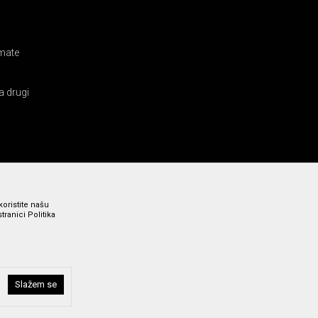
amate
a drugi
koristite našu
ranici Politika
Slažem se
i bez grešaka. Svi prikazani artikli su deo naše ponude i ne
a broj 011 369 4000.