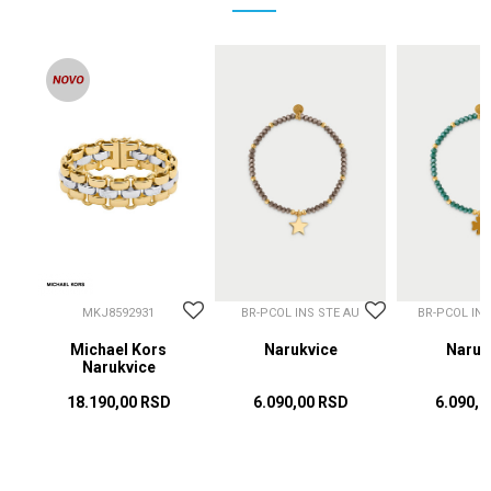
MKJ8592931
BR-PCOL INS STE AU
BR-PCOL IN
Michael Kors
Narukvice
Naruk
Narukvice
18.190,00
RSD
6.090,00
RSD
6.090,0