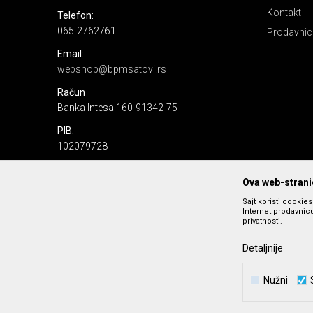
Kontakt
Telefon:
065-2762761
Prodavnic
Email:
webshop@bpmsatovi.rs
Račun
Banka Intesa 160-91342-75
PIB:
102079728
Matični broj:
Ova web-stranic
06205232
Sajt koristi cookie
Internet prodavnicu
privatnosti.
Detaljnije
Nužni
Nastojimo da budemo što precizniji u opisu proizvoda, prika
podrazumeva se da s