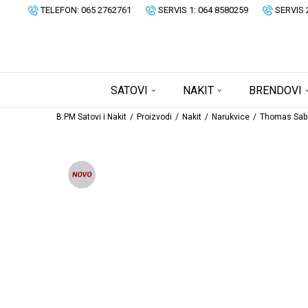
TELEFON: 065 2762761
SERVIS 1: 064 8580259
SERVIS 
SATOVI
NAKIT
BRENDOVI
B:PM Satovi i Nakit
Proizvodi
Nakit
Narukvice
Thomas Sab