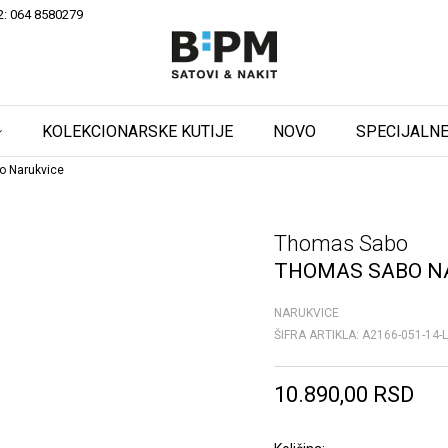
2: 064 8580279
KOLEKCIONARSKE KUTIJE
NOVO
SPECIJALNE
o Narukvice
Thomas Sabo
THOMAS SABO N
NARUKVICE
ŠIFRA ARTIKLA:
A2166-051-14-
10.890,00
RSD