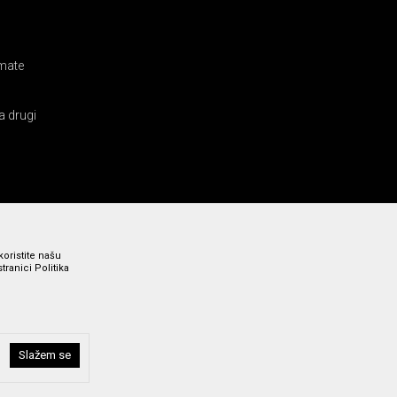
amate
a drugi
koristite našu
ranici Politika
Slažem se
i bez grešaka. Svi prikazani artikli su deo naše ponude i ne
a broj 011 369 4000.