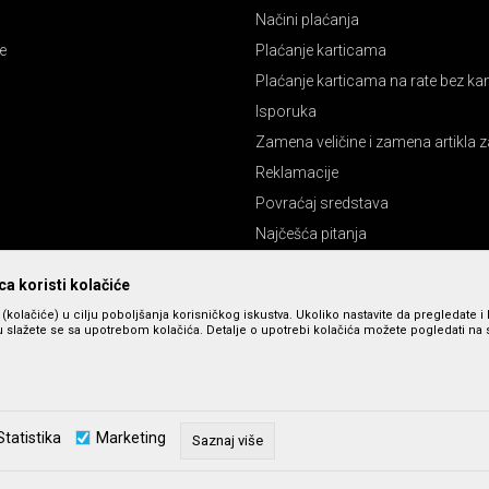
Načini plaćanja
e
Plaćanje karticama
Plaćanje karticama na rate bez k
Isporuka
Zamena veličine i zamena artikla z
Reklamacije
Povraćaj sredstava
Najčešća pitanja
Pravo na odustajanje
a koristi kolačiće
s (kolačiće) u cilju poboljšanja korisničkog iskustva. Ukoliko nastavite da pregledate i 
 slažete se sa upotrebom kolačića. Detalje o upotrebi kolačića možete pogledati na st
Statistika
Marketing
Saznaj više
zu slika i cena, ali ne možemo da garantujemo da su sve informacije kompletne 
u dostupni u svakom trenutku. Raspoloživost robe možete proveriti pozivom n