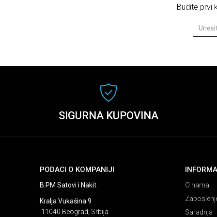
Budite prvi
SIGURNA KUPOVINA
PODACI O KOMPANIJI
INFORMA
B:PM Satovi i Nakit
O nama
Zaposlenj
Kralja Vukašina 9
11040 Beograd, Srbija
Saradnja