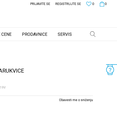
PRIJAVITE SE
REGISTRUJTE SE
0
0
 CENE
PRODAVNICE
SERVIS
ARUKVICE
L19V
Obavesti me o sniženju