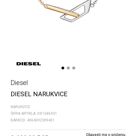
1
2
3
Diesel
DIESEL NARUKVICE
NARUKVICE
ŠIFRA ARTIKLA:
DX1686931
BARKOD:
4064092389401
Obavesti me o sniženju