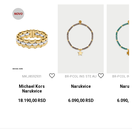
MKJ8592931
BR-PCOL INS STE AU
BR-PCOL IN
Michael Kors
Narukvice
Naruk
Narukvice
18.190,00
RSD
6.090,00
RSD
6.090,0