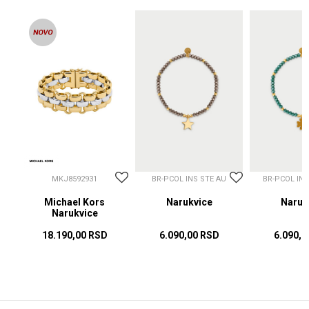
MKJ8592931
BR-PCOL INS STE AU
BR-PCOL IN
Michael Kors
Narukvice
Naruk
Narukvice
18.190,00
RSD
6.090,00
RSD
6.090,0