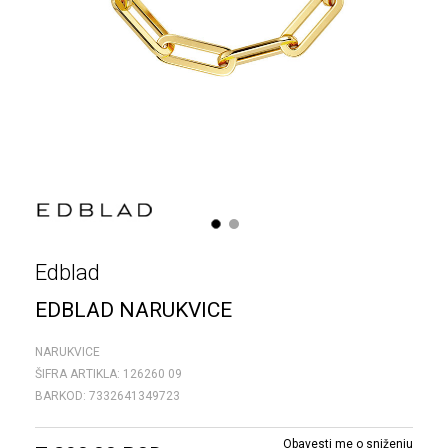
1
2
Edblad
EDBLAD NARUKVICE
NARUKVICE
ŠIFRA ARTIKLA:
126260 09
BARKOD:
7332641349723
Obavesti me o sniženju