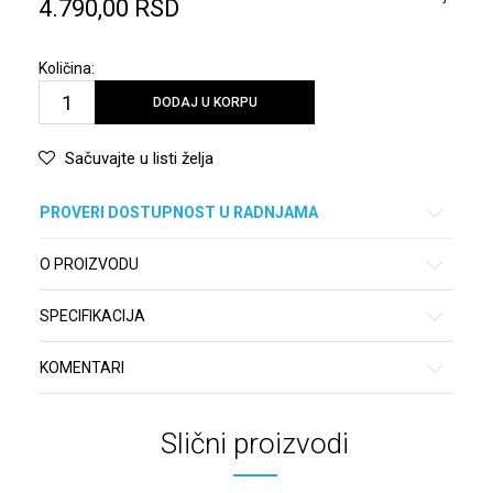
4.790,00
RSD
Količina:
DODAJ U KORPU
Sačuvajte u listi želja
PROVERI DOSTUPNOST U RADNJAMA
O PROIZVODU
SPECIFIKACIJA
KOMENTARI
Slični proizvodi