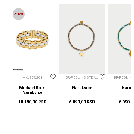
MKJ8592931
BR-PCOL INS STE AU
BR-PCOL IN
Michael Kors
Narukvice
Naruk
Narukvice
18.190,00
RSD
6.090,00
RSD
6.090,0