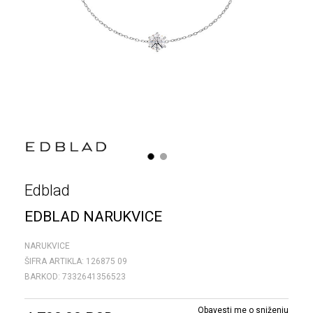
1
2
Edblad
EDBLAD NARUKVICE
NARUKVICE
ŠIFRA ARTIKLA:
126875 09
BARKOD:
7332641356523
Obavesti me o sniženju