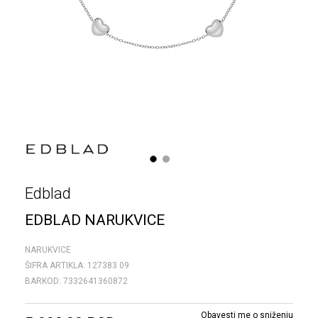
1
2
Edblad
EDBLAD NARUKVICE
NARUKVICE
ŠIFRA ARTIKLA:
127383 09
BARKOD:
7332641360872
Obavesti me o sniženju