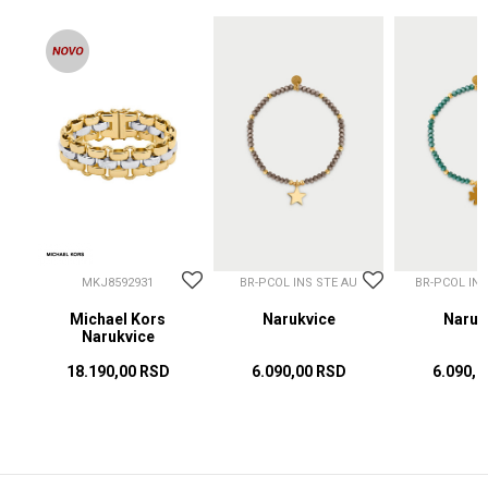
MKJ8592931
BR-PCOL INS STE AU
BR-PCOL IN
Michael Kors
Narukvice
Naruk
Narukvice
18.190,00
RSD
6.090,00
RSD
6.090,0